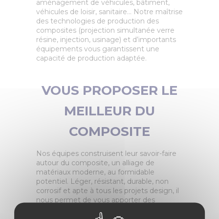
aménagement de véhicules, bâtiment,
véhicules de loisir, sanitaire… Notre maîtrise
des technologies de production des
composites (projection simultanée verre
résine, injection, usinage) et d’importants
équipements vous garantissent une
capacité de production adaptée.
VOUS PROPOSER LE
MEILLEUR DU
COMPOSITE
Nos équipes construisent leur savoir-faire
autour du composite, un alliage de
matériaux moderne, au formidable
potentiel. Léger, résistant, durable, non
corrosif et apte à tous les projets design, il
nous permet de vous apporter des
solutions au plus proche de vos besoins.