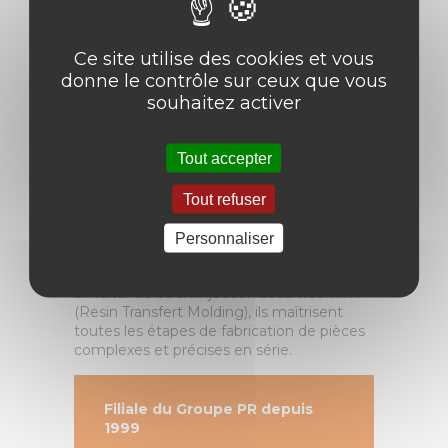
VOUS FAIRE
Ce site utilise des cookies et vous
donne le contrôle sur ceux que vous
BÉNÉFICIER D’UN
souhaitez activer
SAVOIR-FAIRE QUI
Tout accepter
FAIT LA DIFFÉRENCE
Tout refuser
Nos équipes sont reconnues pour leur
savoir-faire et leur connaissance des
Personnaliser
différents
procédés composites
. Experts
en moulage au contact, en projection
simultanée et en injection sous vide RTM
(Resin Transfert Molding), ils maîtrisent
toutes les étapes de fabrication de pièces
complexes et précises en série.
Filiale du Groupe PR depuis
1999