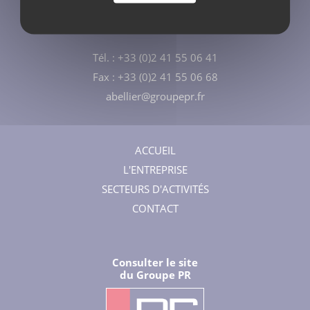
ZI du Pré Avrin
49360 MAULÉVRIER
Tél. : +33 (0)2 41 55 06 41
Fax : +33 (0)2 41 55 06 68
abellier@groupepr.fr
ACCUEIL
L'ENTREPRISE
SECTEURS D'ACTIVITÉS
CONTACT
Consulter le site
du Groupe PR